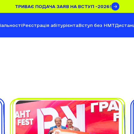
ТРИВАЄ ПОДАЧА ЗАЯВ НА ВСТУП -2026!
іальності
Реєстрація абітурієнта
Вступ без НМТ
Дистанц