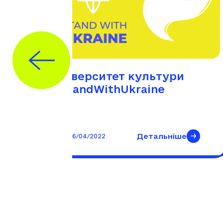
Університет культури
і.
#StandWithUkraine
ls
а
Детальніше
26/04/2022