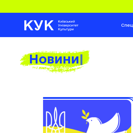
Спец
Н
|