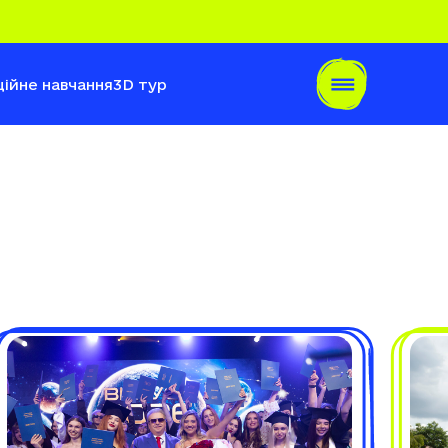
ійне навчання
3D тур