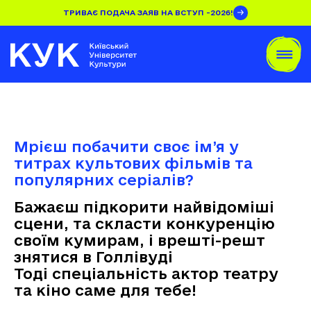
ТРИВАЄ ПОДАЧА ЗАЯВ НА ВСТУП -2026!
Мрієш побачити своє ім’я у
титрах культових фільмів та
популярних серіалів?
Бажаєш підкорити найвідоміші
сцени, та скласти конкуренцію
своїм кумирам, і врешті-решт
знятися в Голлівуді
Тоді спеціальність актор театру
та кіно саме для тебе!