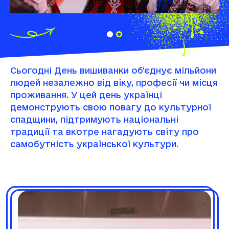
Сьогодні День вишиванки об’єднує мільйони
людей незалежно від віку, професії чи місця
проживання. У цей день українці
демонструють свою повагу до культурної
спадщини, підтримують національні
традиції та вкотре нагадують світу про
самобутність української культури.