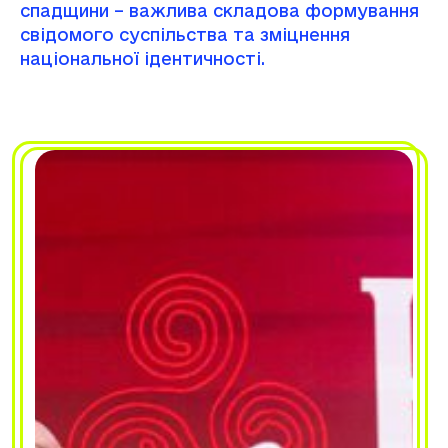
спадщини – важлива складова формування
свідомого суспільства та зміцнення
національної ідентичності.