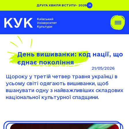
ДРУГА ХВИЛЯ ВСТУПУ- 2026
День вишиванки: код нації, що
єднає покоління
21/05/2026
Щороку у третій четвер травня українці в
усьому світі одягають вишиванки, щоб
вшанувати одну з найважливіших складових
національної культурної спадщини.