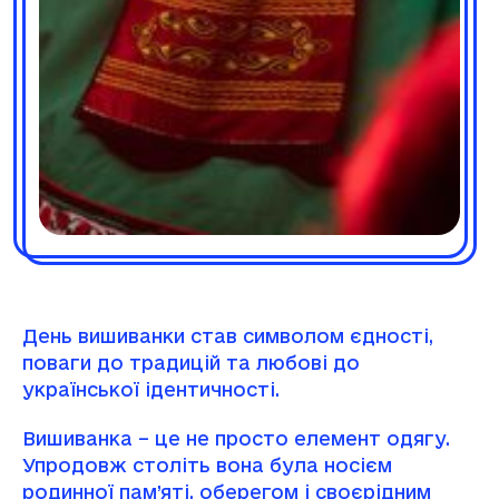
День вишиванки став символом єдності,
поваги до традицій та любові до
української ідентичності.
Вишиванка – це не просто елемент одягу.
Упродовж століть вона була носієм
родинної пам’яті, оберегом і своєрідним