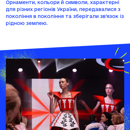
Орнаменти, кольори й символи, характерні
для різних регіонів України, передавалися з
покоління в покоління та зберігали зв’язок із
рідною землею.