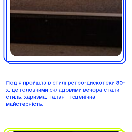
Подія пройшла в стилі ретро-дискотеки 80-
х, де головними складовими вечора стали
стиль, харизма, талант і сценічна
майстерність.