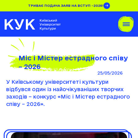
ТРИВАЄ ПОДАЧА ЗАЯВ НА ВСТУП -2026!
Міс і Містер естрадного співу
– 2026
25/05/2026
У Київському університеті культури
відбувся один із найочікуваніших творчих
заходів – конкурс «Міс і Містер естрадного
співу – 2026».