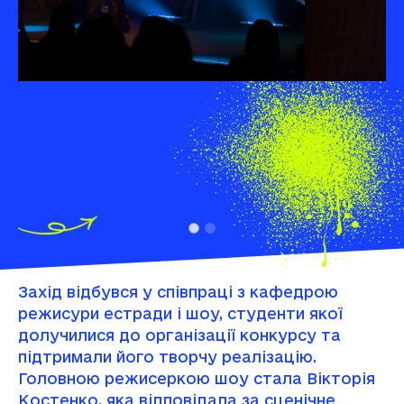
Захід відбувся у співпраці з кафедрою
режисури естради і шоу, студенти якої
долучилися до організації конкурсу та
підтримали його творчу реалізацію.
Головною режисеркою шоу стала Вікторія
Костенко, яка відповідала за сценічне
бачення, режисерське рішення та цілісність
постановки.