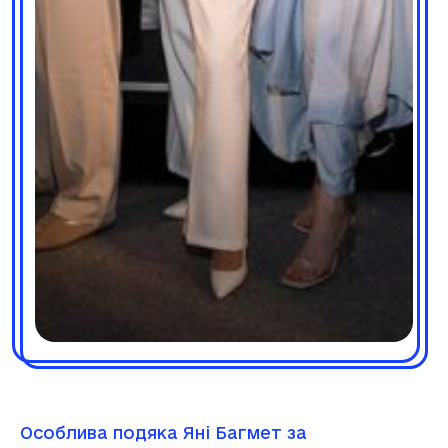
Особлива подяка Яні Багмет за
координацію заходу та його успішну
реалізацію.