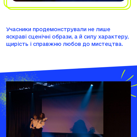
щирість і справжню любов до мистецтва.