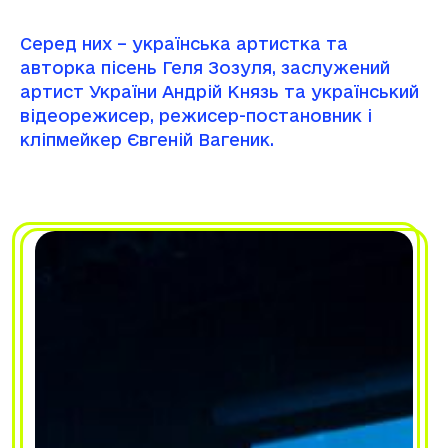
Серед них – українська артистка та
авторка пісень Геля Зозуля, заслужений
артист України Андрій Князь та український
відеорежисер, режисер-постановник і
кліпмейкер Євгеній Вагеник.