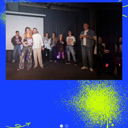
Конкурс вкотре довів, що студенти
Університету культури поєднують творчий
талант, артистизм, впевненість у собі та