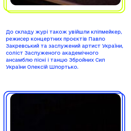
До складу журі також увійшли кліпмейкер,
режисер концертних проєктів Павло
Закревський та заслужений артист України,
соліст Заслуженого академічного
ансамблю пісні і танцю Збройних Сил
України Олексій Шпортько.