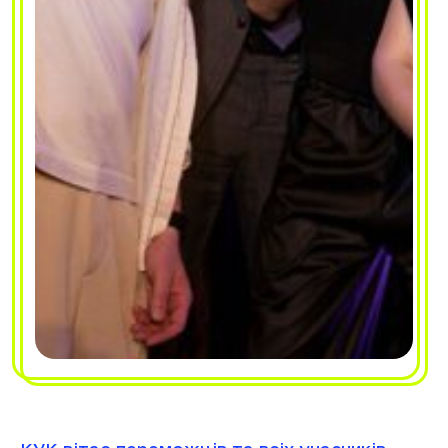
КУК вітає переможців та всіх учасників
конкурсу з успішним виступом. Дякуємо
організаторам, глядачам і кожному, хто
став частиною цього яскравого
студентського свята.