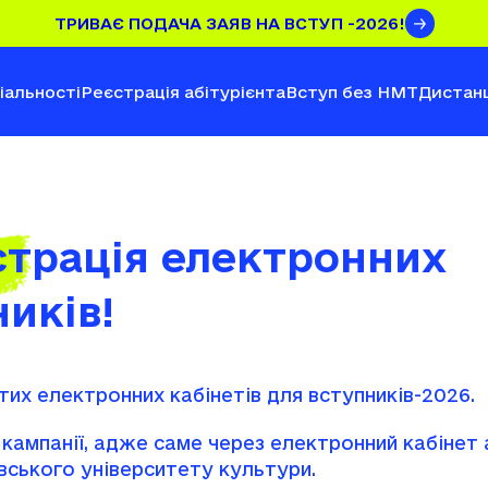
ТРИВАЄ ПОДАЧА ЗАЯВ НА ВСТУП -2026!
іальності
Реєстрація абітурієнта
Вступ без НМТ
Дистанц
страція електронних
ників!
тих електронних кабінетів для вступників-2026.
 кампанії, адже саме через електронний кабінет
ївського університету культури.