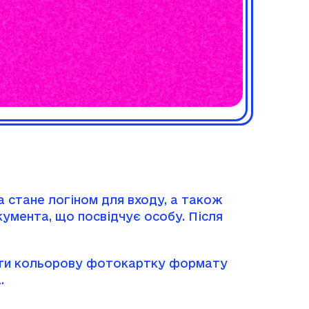
 стане логіном для входу, а також
кумента, що посвідчує особу. Після
жити кольорову фотокартку формату
.