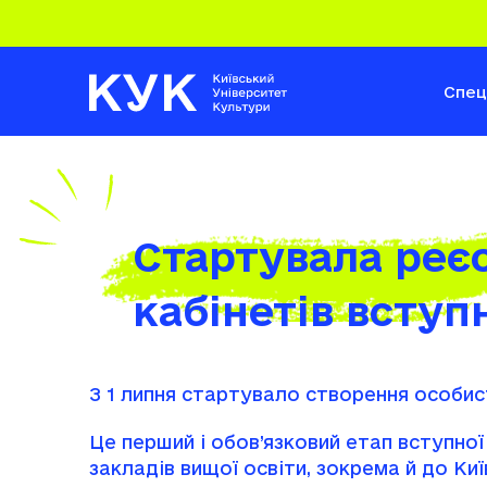
Спец
Стартувала реє
кабінетів вступ
З 1 липня стартувало створення особис
Це перший і обов’язковий етап вступної
закладів вищої освіти, зокрема й до Ки