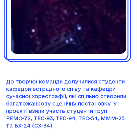
До творчої команди долучилися студенти
кафедри естрадного співу та кафедри
сучасної хореографії, які спільно створили
багатожанрову сценічну постановку. У
проєкті взяли участь студенти груп
РЕМС-72, ТЕС-93, ТЕС-94, ТЕС-54, МММ-25
та БХ-24 (СХ-34).