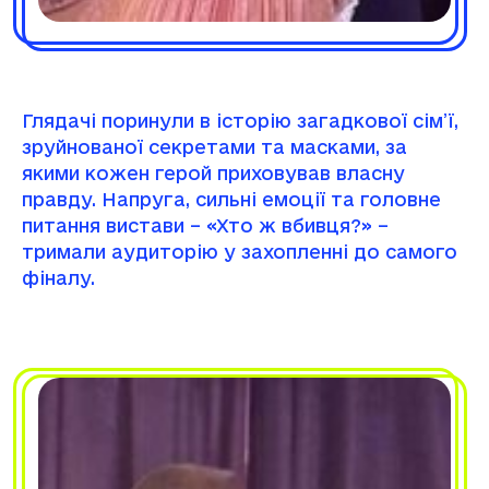
Глядачі поринули в історію загадкової сім’ї,
зруйнованої секретами та масками, за
якими кожен герой приховував власну
правду. Напруга, сильні емоції та головне
питання вистави – «Хто ж вбивця?» –
тримали аудиторію у захопленні до самого
фіналу.