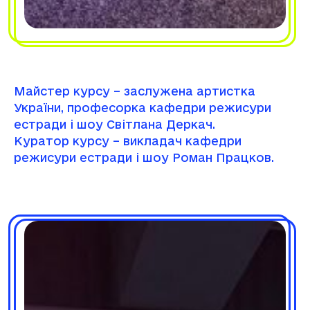
Майстер курсу – заслужена артистка
України, професорка кафедри режисури
естради і шоу Світлана Деркач.
Куратор курсу – викладач кафедри
режисури естради і шоу Роман Працков.