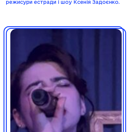
режисури естради і шоу Ксенія Задоєнко.