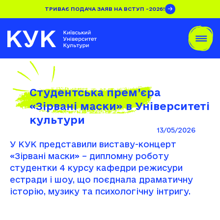
ТРИВАЄ ПОДАЧА ЗАЯВ НА ВСТУП -2026!
Студентська прем’єра
«Зірвані маски» в Університеті
культури
13/05/2026
У КУК представили виставу-концерт
«Зірвані маски» – дипломну роботу
студентки 4 курсу кафедри режисури
естради і шоу, що поєднала драматичну
історію, музику та психологічну інтригу.