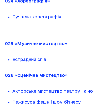
024 «Хореографія»
Сучасна хореографія
025 «Музичне мистецтво»
Естрадний спів
026 «Сценічне мистецтво»
Акторське мистецтво театру і кіно
Режисура фешн і шоу-бізнесу